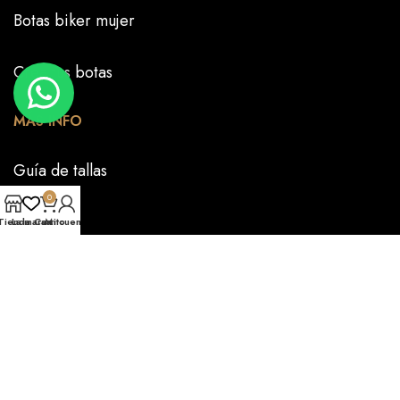
Botas biker mujer
Crea tus botas
MÁS INFO
Guía de tallas
0
FAQS
Tienda
La marca
Carrito
Mi cuenta
Nuestra historia
CONTÁCTANOS
PRENSA