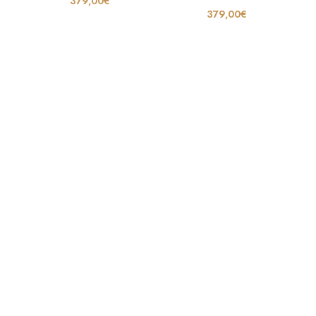
379,00
€
379,00
€
Cinturones