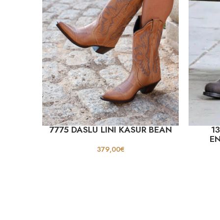
7775 DASLU LINI KASUR BEAN
1
E
379,00
€