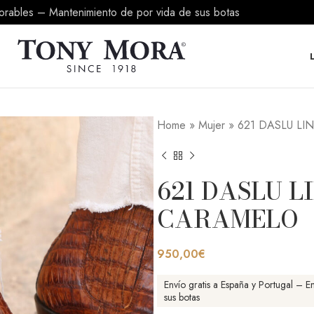
borables – Mantenimiento de por vida de sus botas
Home
»
Mujer
»
621 DASLU L
621 DASLU L
CARAMELO
950,00
€
Envío gratis a España y Portugal – 
sus botas