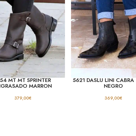
354 MT MT SPRINTER
5621 DASLU LINI CABRA
NGRASADO MARRON
NEGRO
379,00
€
369,00
€