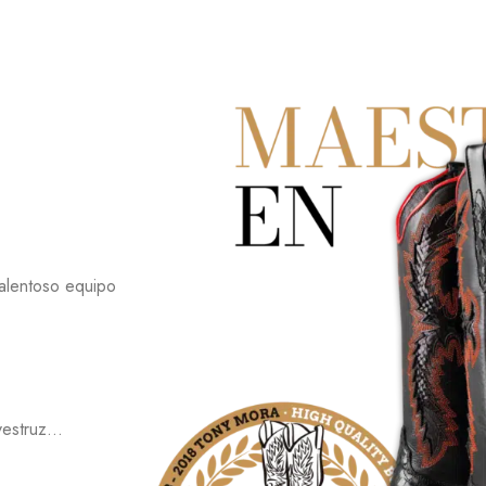
talentoso equipo
avestruz…