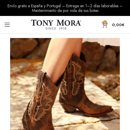
Envío gratis a España y Portugal – Entrega en 1–2 días laborables –
Mantenimiento de por vida de sus botas
0
0,00
€