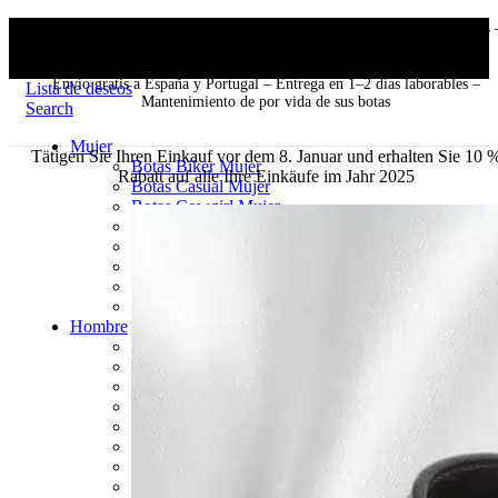
Envío gratis a España y Portugal – Entrega en 1–2 días laborables 
Mantenimiento de por vida de sus botas
Envío gratis a España y Portugal – Entrega en 1–2 días laborables –
Lista de deseos
Mantenimiento de por vida de sus botas
Search
Mujer
Tätigen Sie Ihren Einkauf vor dem 8. Januar und erhalten Sie 10 
Botas Biker Mujer
Rabatt auf alle Ihre Einkäufe im Jahr 2025
Botas Casual Mujer
Botas Cowgirl Mujer
Botas de Baile en Línea Mujer
Botas Exóticas Mujer
Botines Cowboy Mujer
Cinturones Mujer
Bolsos de piel
Hombre
Botas Biker Hombre
Botas Casual Hombre
Botas Baile en Línea Hombre
Botas Cowboy Hombre
Botas Exóticas Hombre
Botines Cowboy Hombre
Zapatos Oxford Hombre
Cinturones Hombres