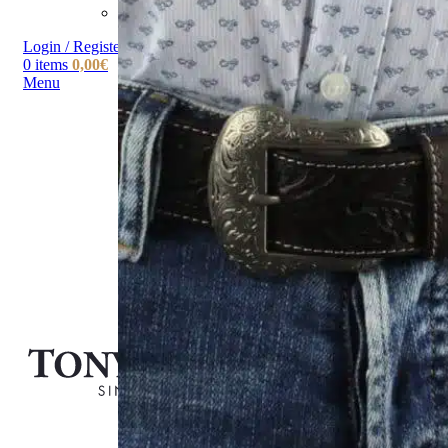
Deutsch
Login / Register
0
items
0,00
€
Menu