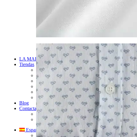
LA MARCA
Tiendas
Alaró Factory
Artà
Marbella
Puerto de Andratx
Santanyí
Palma
Blog
Contacta
¿Qué hacemos?
Contacta
Español
English