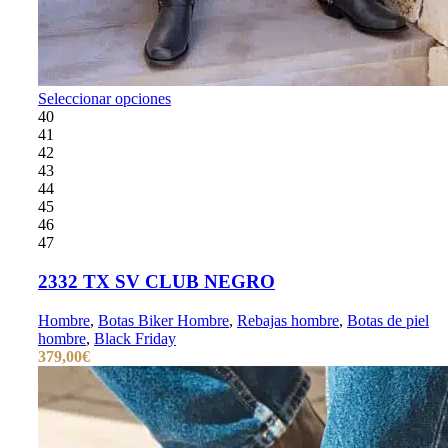
Seleccionar opciones
40
41
42
43
44
45
46
47
2332 TX SV CLUB NEGRO
Hombre
,
Botas Biker Hombre
,
Rebajas hombre
,
Botas de piel
hombre
,
Black Friday
379,00
€