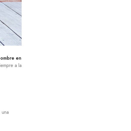
hombre en
iempre a la
 una