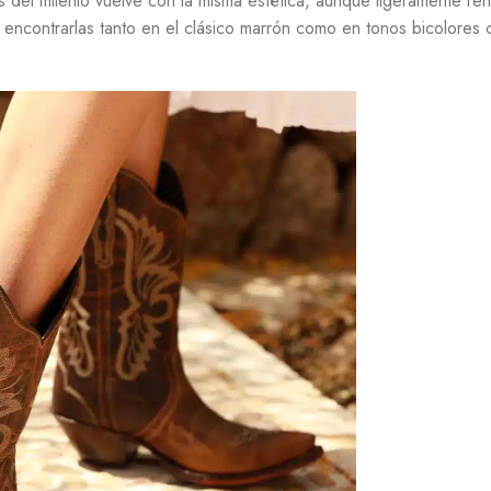
del milenio vuelve con la misma estética, aunque ligeramente re
s encontrarlas tanto en el clásico marrón como en tonos bicolores