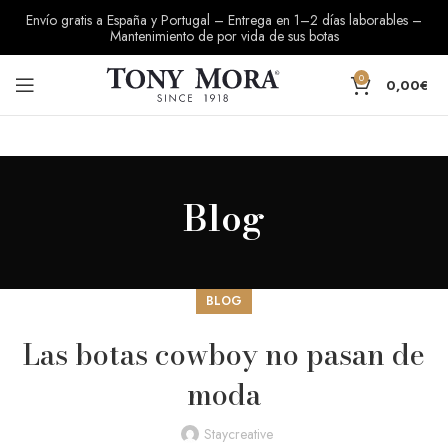
Envío gratis a España y Portugal – Entrega en 1–2 días laborables –
Mantenimiento de por vida de sus botas
0
0,00
€
Blog
BLOG
Las botas cowboy no pasan de
moda
Staycreative