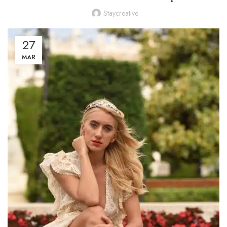
Staycreative
27
MAR