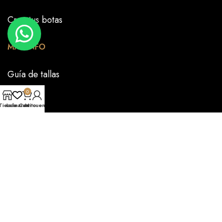
Crea tus botas
MÁS INFO
Guía de tallas
0
FAQS
Tienda
La marca
Carrito
Mi cuenta
Nuestra historia
CONTÁCTANOS
PRENSA
RESERVA PRIVADA