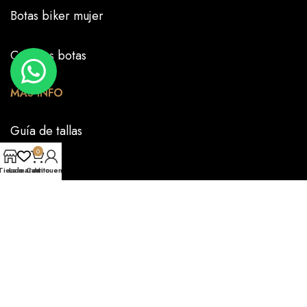
Botas biker mujer
Crea tus botas
MÁS INFO
Guía de tallas
0
FAQS
Tienda
La marca
Carrito
Mi cuenta
Nuestra historia
CONTÁCTANOS
PRENSA