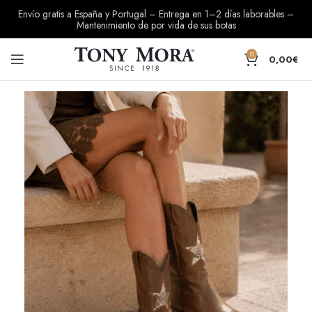
Envío gratis a España y Portugal – Entrega en 1–2 días laborables –
Mantenimiento de por vida de sus botas
0
0,00
€