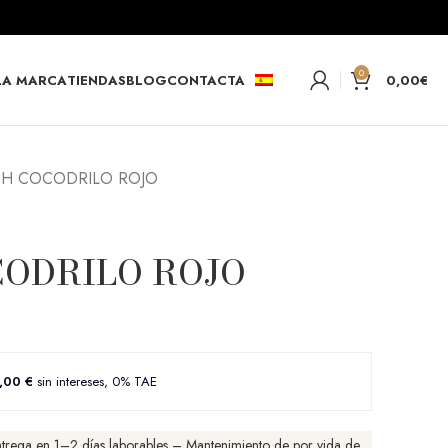
0
LA MARCA
TIENDAS
BLOG
CONTACTA
0,00
€
CH COCODRILO ROJO
ODRILO ROJO
,00 €
sin intereses, 0% TAE
Entrega en 1–2 días laborables – Mantenimiento de por vida de