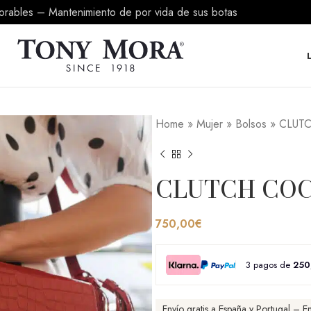
borables – Mantenimiento de por vida de sus botas
Home
»
Mujer
»
Bolsos
»
CLUT
CLUTCH COC
750,00
€
3 pagos de
250
Envío gratis a España y Portugal – 