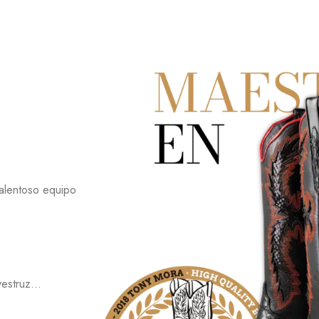
talentoso equipo
avestruz…