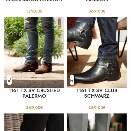
379,00
€
369,00
€
1161 TX SV CRUSHED
1161 TX SV CLUB
PALERMO
SCHWARZ
369,00
€
369,00
€