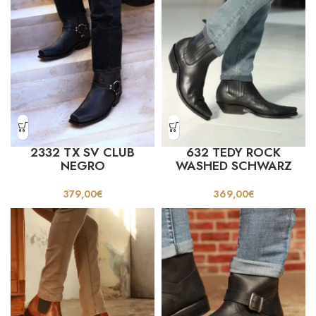
2332 TX SV CLUB
632 TEDY ROCK
NEGRO
WASHED SCHWARZ
379,00
€
369,00
€