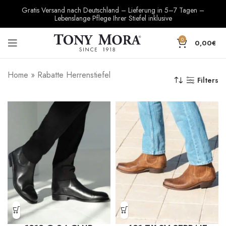
Gratis Versand nach Deutschland – Lieferung in 5–7 Tagen –
Lebenslange Pflege Ihrer Stiefel inklusive
0
0,00
€
Home
»
Rabatte Herrenstiefel
Filters