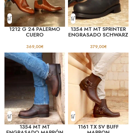
1212 G 24 PALERMO
1354 MT MT SPRINTER
CUERO
ENGRASADO SCHWARZ
369,00
€
379,00
€
1354 MT MT
1161 TX SV BUFF
ENGRASADO MARRÓN
MARRON