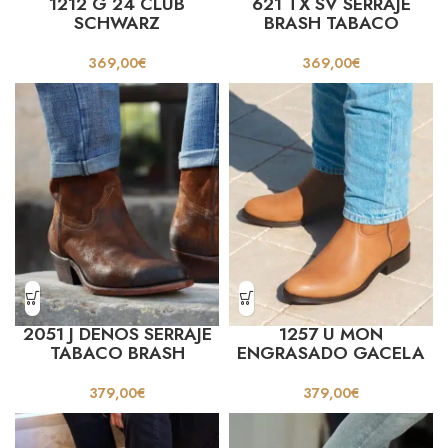
1212 G 24 CLUB
621 TX SV SERRAJE
SCHWARZ
BRASH TABACO
369,00
€
369,00
€
2051 J DENOS SERRAJE
1257 U MON
TABACO BRASH
ENGRASADO GACELA
379,00
€
379,00
€