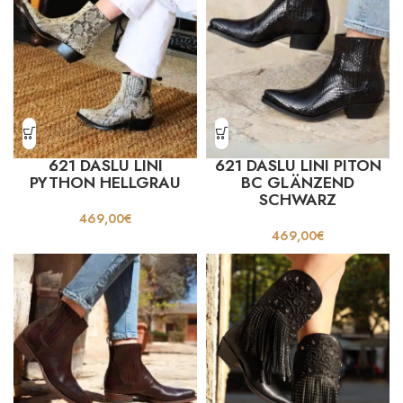
621 DASLU LINI
621 DASLU LINI PITON
PYTHON HELLGRAU
BC GLÄNZEND
SCHWARZ
469,00
€
469,00
€