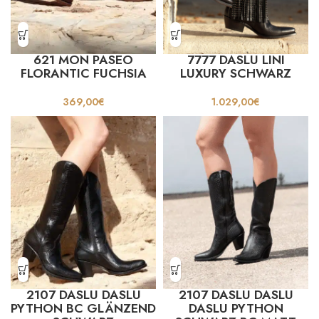
621 MON PASEO
7777 DASLU LINI
FLORANTIC FUCHSIA
LUXURY SCHWARZ
369,00
€
1.029,00
€
2107 DASLU DASLU
2107 DASLU DASLU
PYTHON BC GLÄNZEND
DASLU PYTHON