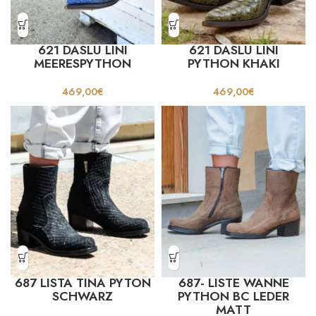
621 DASLU LINI
621 DASLU LINI
MEERESPYTHON
PYTHON KHAKI
469,00
€
469,00
€
687 LISTA TINA PYTON
687- LISTE WANNE
SCHWARZ
PYTHON BC LEDER
MATT