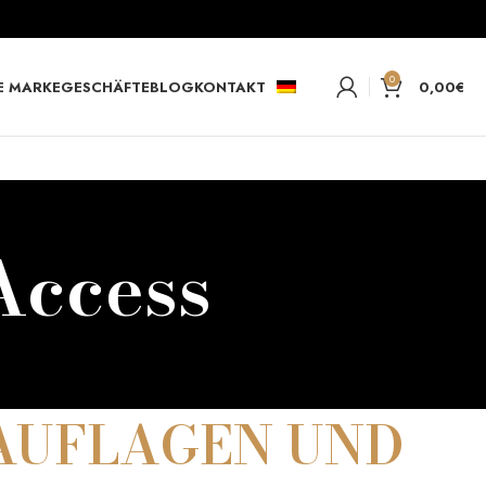
0
E MARKE
GESCHÄFTE
BLOG
KONTAKT
0,00
€
Access
 AUFLAGEN UND