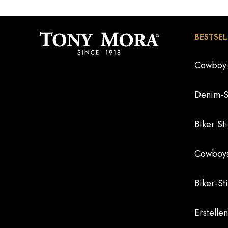
BESTSEL
Cowboy-
Denim-St
Biker St
Cowboyst
Biker-St
Erstellen