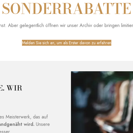
SONDERRABATTE
t. Aber gelegentlich öffnen wir unser Archiv oder bringen limiti
Melden Sie sich an, um als Erster davon zu erfahren
. WIR
tes Meisterwerk, das auf
ndgenäht wird.
Unsere
esser.