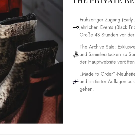
THE PRIVATE R
Frühzeitiger Zugang (Early
jährlichen Events (Black Fr
Größe 48 Stunden vor der Ö
The Archive Sale: Exklusi
und Sammlerstücken zu Sond
der Hauptwebsite veröffent
„Made to Order”-Neuheiten
und limitierter Auflagen a
gehen.