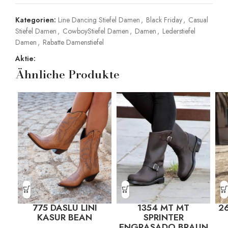
Kategorien:
Line Dancing Stiefel Damen
,
Black Friday
,
Casual
Stiefel Damen
,
CowboyStiefel Damen
,
Damen
,
Lederstiefel
Damen
,
Rabatte Damenstiefel
Aktie:
Ähnliche Produkte
775 DASLU LINI
1354 MT MT
26
KASUR BEAN
SPRINTER
ENGRASADO BRAUN