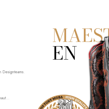
ten Designteams.
haut...