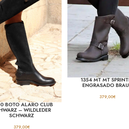
1354 MT MT SPRINT
ENGRASADO BRA
379,00
€
0 BOTO ALARO CLUB
HWARZ – WILDLEDER
SCHWARZ
379,00
€