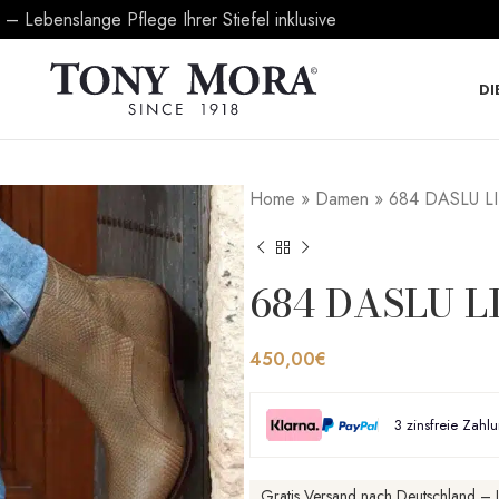
 Lebenslange Pflege Ihrer Stiefel inklusive
DI
Home
»
Damen
»
684 DASLU L
684 DASLU L
450,00
€
3 zinsfreie Zahl
Gratis Versand nach Deutschland – L