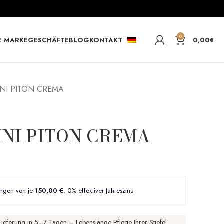
0
E MARKE
GESCHÄFTE
BLOG
KONTAKT
0,00
€
INI PITON CREMA
INI PITON CREMA
ungen von je
150,00 €
, 0% effektiver Jahreszins
ieferung in 5–7 Tagen – Lebenslange Pflege Ihrer Stiefel