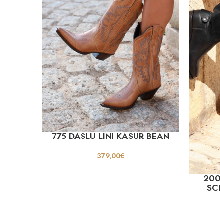
775 DASLU LINI KASUR BEAN
379,00
€
200
SC