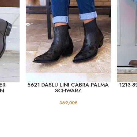
ER
5621 DASLU LINI CABRA PALMA
1213 
UN
SCHWARZ
369,00
€