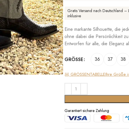
Gratis Versand nach Deutschland – L
inklusive
Eine markante Silhouette, die jed
ohne dabei die Persönlichkeit zu
Entworfen für alle, die Eleganz a
36
37
38
GRÖSSE
GRÖSSENTABELLE
Ihre Größe i
Garantiert sichere Zahlung