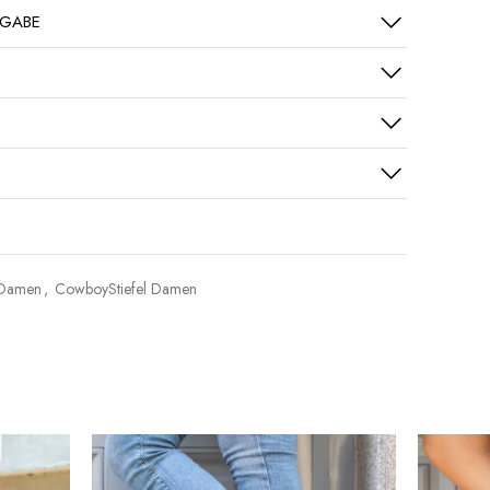
KGABE
l Damen
,
CowboyStiefel Damen