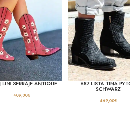
J LINI SERRAJE ANTIQUE
687 LISTA TINA PY
SCHWARZ
409,00
€
469,00
€