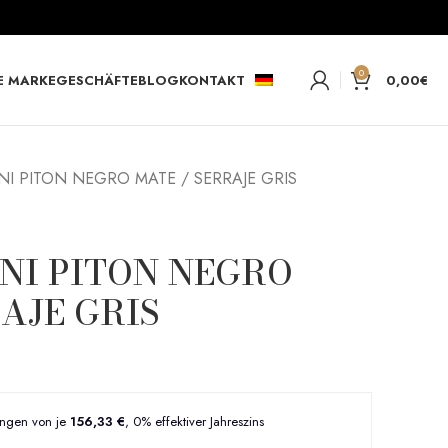
0
E MARKE
GESCHÄFTE
BLOG
KONTAKT
0,00
€
INI PITON NEGRO MATE / SERRAJE GRIS
INI PITON NEGRO
AJE GRIS
ungen von je
156,33 €
, 0% effektiver Jahreszins