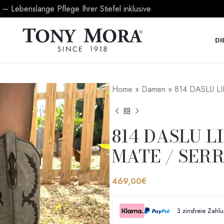
 Lebenslange Pflege Ihrer Stiefel inklusive
DI
Home
»
Damen
»
814 DASLU L
814 DASLU L
MATE / SERR
469,00
€
3 zinsfreie Zahl