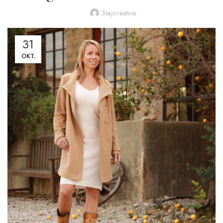
Staycreative
31
OKT.