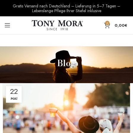
Gratis Versand nach Deutschland – Lieferung in 5–7 Tagen –
Lebenslange Pflege Ihrer Stiefel inklusive
0
0,00
€
Blog
22
MAI