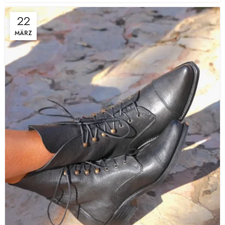
22
MÄRZ