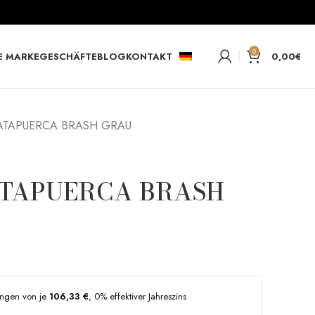
0
E MARKE
GESCHÄFTE
BLOG
KONTAKT
0,00
€
 ATAPUERCA BRASH GRAU
 ATAPUERCA BRASH
ungen von je
106,33 €
, 0% effektiver Jahreszins