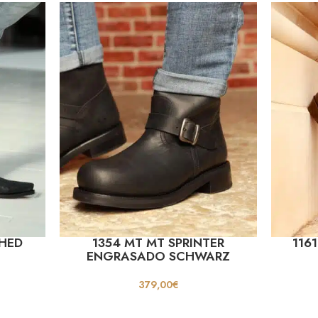
HED
1354 MT MT SPRINTER
116
ENGRASADO SCHWARZ
379,00
€