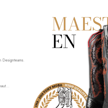
ten Designteams.
haut...