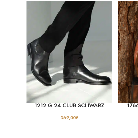
1212 G 24 CLUB SCHWARZ
176
369,00
€