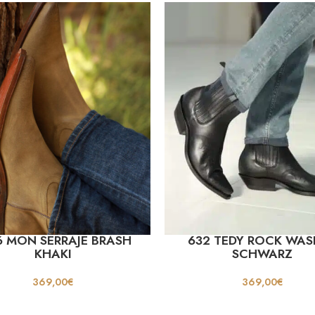
6 MON SERRAJE BRASH
632 TEDY ROCK WAS
KHAKI
SCHWARZ
369,00
€
369,00
€