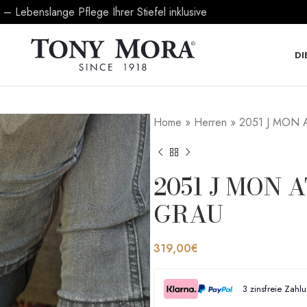
 Lebenslange Pflege Ihrer Stiefel inklusive
DI
Home
»
Herren
»
2051 J MON
2051 J MON
GRAU
319,00
€
3 zinsfreie Zahl