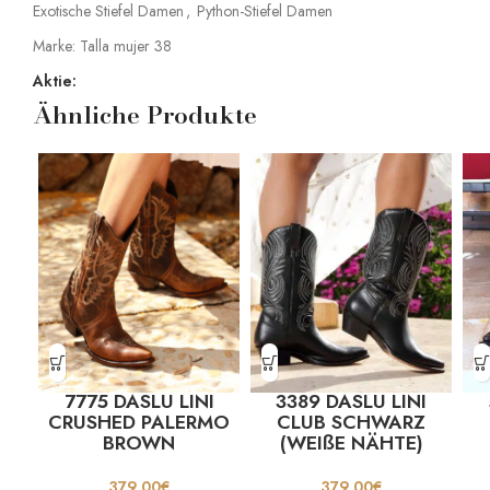
Exotische Stiefel Damen
,
Python-Stiefel Damen
Marke:
Talla mujer 38
Aktie:
Ähnliche Produkte
7775 DASLU LINI
3389 DASLU LINI
CRUSHED PALERMO
CLUB SCHWARZ
BROWN
(WEIßE NÄHTE)
379,00
€
379,00
€