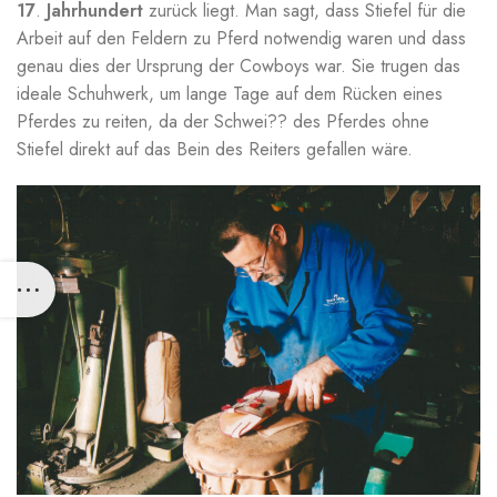
17
.
Jahrhundert
zurück liegt. Man sagt, dass Stiefel für die
Arbeit auf den Feldern zu Pferd notwendig waren und dass
genau dies der Ursprung der Cowboys war. Sie trugen das
ideale Schuhwerk, um lange Tage auf dem Rücken eines
Pferdes zu reiten, da der Schwei?? des Pferdes ohne
Stiefel direkt auf das Bein des Reiters gefallen wäre.