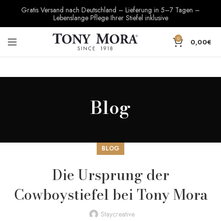
Gratis Versand nach Deutschland – Lieferung in 5–7 Tagen –
Lebenslange Pflege Ihrer Stiefel inklusive
0
0,00
€
Blog
BLOG
Die Ursprung der
Cowboystiefel bei Tony Mora
Staycreative